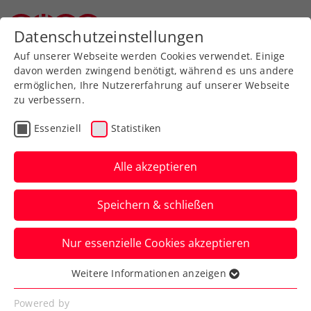
Zurück zur Newsübersicht
Datenschutzeinstellungen
Oberösterreichischer Tennisverband
Auf unserer Webseite werden Cookies verwendet. Einige
davon werden zwingend benötigt, während es uns andere
ermöglichen, Ihre Nutzererfahrung auf unserer Webseite
zu verbessern.
WTA
Turniere
Essenziell
Statistiken
Upper Austria Ladies
Linz: Begeisterndes
Alle akzeptieren
Jubiläum setzt neue
Speichern & schließen
Maßstäbe
Nur essenzielle Cookies akzeptieren
Großes Tennis, große Gefühle beim WTA-
500-Turnier in Oberösterreichs
Weitere Informationen anzeigen
Essenziell
Landeshauptstadt.
Essenzielle Cookies werden für grundlegende
Powered by