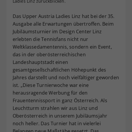
Ladies Linz zurückblicken.
Dieser Wert speichert Ihre Consent-
Einstellungen. Unter anderem eine
Das Upper Austria Ladies Linz hat bei der 35.
zufällig generierte ID, für die
Ausgabe alle Erwartungen übertroffen. Beim
Zweck
historische Speicherung Ihrer
Jubiläumsturnier im Design Center Linz
vorgenommen Einstellungen, falls der
erlebten die Tennisfans nicht nur
Webseiten-Betreiber dies eingestellt
hat.
Weltklassedamentennis, sondern ein Event,
das in der oberösterreichischen
Landeshauptstadt einen
gesamtgesellschaftlichen Höhepunkt des
Jahres darstellt und noch vielfältiger geworden
ist. „Diese Turnierwoche war eine
herausragende Werbung für den
Frauentennissport in ganz Österreich. Als
Leuchtturm strahlen wir aus Linz und
Oberösterreich in unserem Jubiläumsjahr
noch heller. Das Turnier hat in vielerlei
Belangen neue Maßstäbe gesetzt. Das