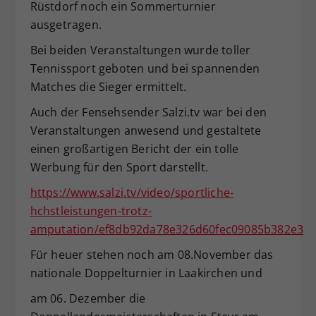
Rüstdorf noch ein Sommerturnier
Dieser Wert speichert Ihre Consent-
ausgetragen.
Einstellungen. Unter anderem eine
zufällig generierte ID, für die
Bei beiden Veranstaltungen wurde toller
Zweck
historische Speicherung Ihrer
Tennissport geboten und bei spannenden
vorgenommen Einstellungen, falls der
Matches die Sieger ermittelt.
Webseiten-Betreiber dies eingestellt
hat.
Auch der Fensehsender Salzi.tv war bei den
Veranstaltungen anwesend und gestaltete
einen großartigen Bericht der ein tolle
Werbung für den Sport darstellt.
https://www.salzi.tv/video/sportliche-
hchstleistungen-trotz-
amputation/ef8db92da78e326d60fec09085b382e3
Für heuer stehen noch am 08.November das
nationale Doppelturnier in Laakirchen und
am 06. Dezember die