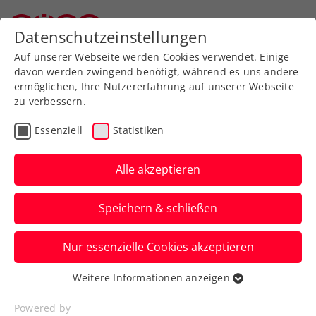
Zurück zur Newsübersicht
Datenschutzeinstellungen
Oberösterreichischer Tennisverband
Auf unserer Webseite werden Cookies verwendet. Einige
davon werden zwingend benötigt, während es uns andere
ermöglichen, Ihre Nutzererfahrung auf unserer Webseite
zu verbessern.
Amputiertentennis
Essenziell
Statistiken
OÖ-LM für Amputierte
und Menschen mit
Alle akzeptieren
mentaler
Speichern & schließen
Beeinträchtigung
Nur essenzielle Cookies akzeptieren
Tolle Stimmung in Vöcklabruck.
Weitere Informationen anzeigen
Verfasst von: Öffentlichkeitsarbeit, 25.10.2025
Essenziell
Essenzielle Cookies werden für grundlegende
Powered by