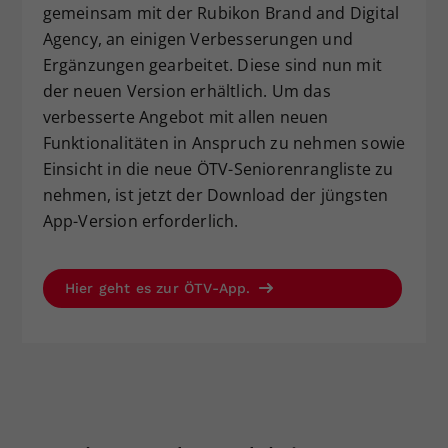
gemeinsam mit der Rubikon Brand and Digital
Dieser Wert speichert Ihre Consent-
Agency, an einigen Verbesserungen und
Einstellungen. Unter anderem eine
Ergänzungen gearbeitet. Diese sind nun mit
zufällig generierte ID, für die
der neuen Version erhältlich. Um das
Zweck
historische Speicherung Ihrer
vorgenommen Einstellungen, falls der
verbesserte Angebot mit allen neuen
Webseiten-Betreiber dies eingestellt
Funktionalitäten in Anspruch zu nehmen sowie
hat.
Einsicht in die neue ÖTV-Seniorenrangliste zu
nehmen, ist jetzt der Download der jüngsten
App-Version erforderlich.
Hier geht es zur ÖTV-App.