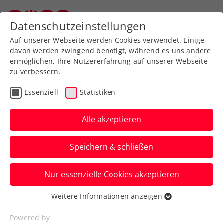
Zurück zur Newsübersicht
Datenschutzeinstellungen
Oberösterreichischer Tennisverband
Auf unserer Webseite werden Cookies verwendet. Einige
davon werden zwingend benötigt, während es uns andere
ermöglichen, Ihre Nutzererfahrung auf unserer Webseite
zu verbessern.
Verbands-Info
Essenziell
Statistiken
Jetzt downloaden:
Update der ÖTV-App
Alle akzeptieren
Dieses bietet einige Verbesserungen und
Speichern & schließen
die frisch eingeführte ÖTV-
Seniorenrangliste.
Nur essenzielle Cookies akzeptieren
Verfasst von: Manuel Wachta, 17.07.2025
Weitere Informationen anzeigen
Essenziell
Essenzielle Cookies werden für grundlegende
Powered by