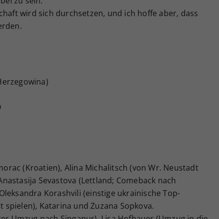
bei zu sein.
chaft wird sich durchsetzen, und ich hoffe aber, dass
erden.
Herzegowina)
Ö
imorac (Kroatien), Alina Michalitsch (von Wr. Neustadt
Anastasija Sevastova (Lettland; Comeback nach
leksandra Korashvili (einstige ukrainische Top-
ht spielen), Katarina und Zuzana Sopkova.
iger Umzug nach Singapur), Lisa Hofbauer (Umzug in die