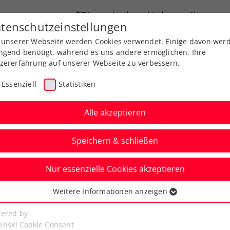
ÖTV
Landesverbände
News
tenschutzeinstellungen
 unserer Webseite werden Cookies verwendet. Einige davon wer
end-Leistungssport
Ausbildung
Services
ngend benötigt, während es uns andere ermöglichen, Ihre
zererfahrung auf unserer Webseite zu verbessern.
Essenziell
Statistiken
Alle akzeptieren
Speichern & schließen
iga
Nur essenzielle Cookies akzeptieren
ndesliga presented by
Weitere Informationen anzeigen
ssenziell
orschau auf die Saison
senzielle Cookies werden für grundlegende Funktionen der
ered by
bseite benötigt. Dadurch ist gewährleistet, dass die Webseite
linski Cookie Consent