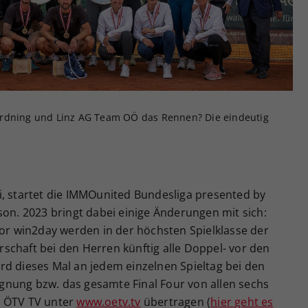
Zweck
generierte ID, für die historische Speicherung
Ihrer vorgenommen Einstellungen, falls der
Webseiten-Betreiber dies eingestellt hat.
Irdning und Linz AG Team OÖ das Rennen? Die eindeutig
i, startet die IMMOunited Bundesliga presented by
son. 2023 bringt dabei einige Änderungen mit sich:
 win2day werden in der höchsten Spielklasse der
schaft bei den Herren künftig alle Doppel- vor den
rd dieses Mal an jedem einzelnen Spieltag bei den
nung bzw. das gesamte Final Four von allen sechs
m ÖTV TV unter
www.oetv.tv
übertragen (
hier geht es