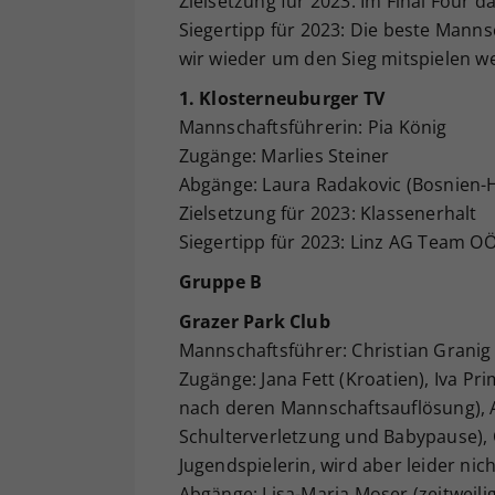
Zielsetzung für 2023: Im Final Four da
Siegertipp für 2023: Die beste Manns
wir wieder um den Sieg mitspielen w
1. Klosterneuburger TV
Mannschaftsführerin: Pia König
Zugänge: Marlies Steiner
Abgänge: Laura Radakovic (Bosnien-
Zielsetzung für 2023: Klassenerhalt
Siegertipp für 2023: Linz AG Team O
Gruppe B
Grazer Park Club
Mannschaftsführer: Christian Granig
Zugänge: Jana Fett (Kroatien), Iva Pr
nach deren Mannschaftsauflösung), 
Schulterverletzung und Babypause), O
Jugendspielerin, wird aber leider nic
Abgänge: Lisa-Maria Moser (zeitweil