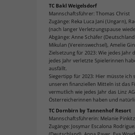
TC Bakl Weigelsdorf
Mannschaftsführer: Thomas Christ
Zugänge: Reka Luca Jani (Ungarn), Rad
(nach langer Verletzungspause wiede
Abgänge: Anne Schäfer (Deutschland)
Mikulan (Vereinswechsel), Amelie Gin
Zielsetzung für 2023: Wie jedes Jahr d
jedes Jahr verletzte Spielerinnen ha
ausfällt.
Siegertipp für 2023: Hier müsste ic
unseren finanziellen Mitteln ist das 
vermutlich wie jedes Jahr das Linz A
Österreicherinnen haben und natürli
TC Dornbirn by Tannenhof Resort
Mannschaftsführerin: Melanie Pinkit
Zugänge: Josymar Escalona Rodriguez
(Deutschland), Anna Payer, Eva Woyd