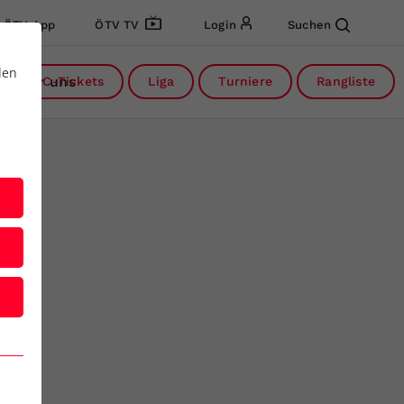
ÖTV App
ÖTV TV
Login
Suchen
den
Über uns
DC-Tickets
Liga
Turniere
Rangliste