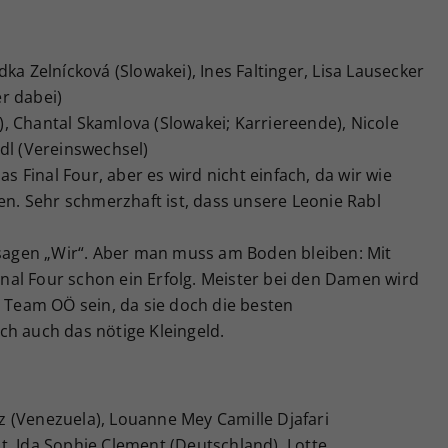
ka Zelnícková (Slowakei), Ines Faltinger, Lisa Lausecker
r dabei)
, Chantal Skamlova (Slowakei; Karriereende), Nicole
dl (Vereinswechsel)
as Final Four, aber es wird nicht einfach, da wir wie
ben. Sehr schmerzhaft ist, dass unsere Leonie Rabl
h sagen „Wir“. Aber man muss am Boden bleiben: Mit
Final Four schon ein Erfolg. Meister bei den Damen wird
G Team OÖ sein, da sie doch die besten
ch auch das nötige Kleingeld.
z
 (Venezuela), Louanne Mey Camille Djafari
t, Ida Sophie Clement (Deutschland), Lotte