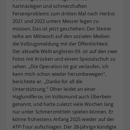
hartnäckigen und schmerzhaften
Dieser Wert speichert Ihre Consent-
Fersenproblems zum dritten Mal nach Herbst
Einstellungen. Unter anderem eine
zufällig generierte ID, für die
2021 und 2022 unters Messer legen zu
Zweck
historische Speicherung Ihrer
müssen. Das ist jetzt geschehen: Der Steirer
vorgenommen Einstellungen, falls der
teilte am Mittwoch auf den sozialen Medien
Webseiten-Betreiber dies eingestellt
die Vollzugsmeldung mit der Öffentlichkeit.
hat.
Der aktuelle Weltranglisten-59. ist auf den zwei
Fotos mit Krücken und einem Spezialschuh zu
sehen. „Die Operation ist gut verlaufen, ich
kann mich schon wieder herumbewegen“,
berichtete er. „Danke für all die
Unterstützung.“ Ofner leidet an einer
Haglundferse, im Volksmund auch Überbein
genannt, und hatte zuletzt viele Wochen lang
nur unter Schmerzmitteln spielen können. Er
könne frühestens Anfang 2025 wieder auf der
ATP-Tour aufschlagen. Der 28-Jährige kündigte