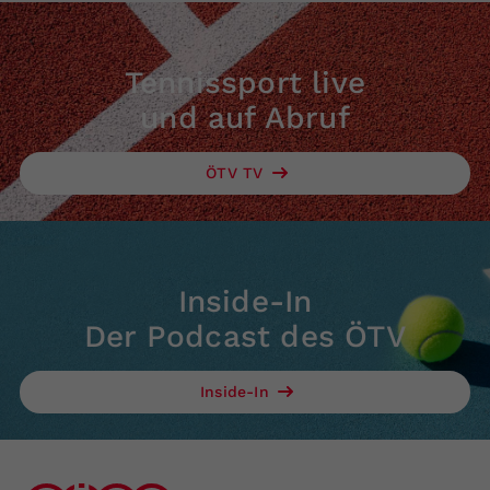
Tennissport live
und auf Abruf
ÖTV TV
Inside-In
Der Podcast des ÖTV
Inside-In