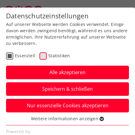
Zurück zur Newsübersicht
Datenschutzeinstellungen
Oberösterreichischer Tennisverband
Auf unserer Webseite werden Cookies verwendet. Einige
davon werden zwingend benötigt, während es uns andere
ermöglichen, Ihre Nutzererfahrung auf unserer Webseite
zu verbessern.
ATP
Essenziell
Statistiken
Die Reha kann beginnen:
Ofner erfolgreich an der
Alle akzeptieren
Ferse operiert
Speichern & schließen
Österreichs aktuelle Nummer eins kann
Nur essenzielle Cookies akzeptieren
sich immerhin auf Krücken schon wieder
fortbewegen.
Weitere Informationen anzeigen
Essenziell
Verfasst von: Manuel Wachta, 19.09.2024
Essenzielle Cookies werden für grundlegende
Powered by