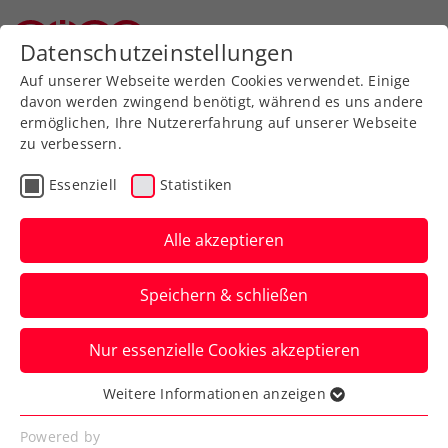
Zurück zur Newsübersicht
Datenschutzeinstellungen
Oberösterreichischer Tennisverband
Auf unserer Webseite werden Cookies verwendet. Einige
davon werden zwingend benötigt, während es uns andere
ermöglichen, Ihre Nutzererfahrung auf unserer Webseite
zu verbessern.
ATP
WTA
ITF
Turniere
Essenziell
Statistiken
Kids & Jugend
Alle akzeptieren
Die Jugend zeigt auf: ITF-
Speichern & schließen
Turniersiege für
Behrmann und Berenz
Nur essenzielle Cookies akzeptieren
Zudem verzeichnet Alexander Gschiel auf
Weitere Informationen anzeigen
Essenziell
internationaler U18-Ebene immerhin
Essenzielle Cookies werden für grundlegende
Powered by
einen Finaleinzug.