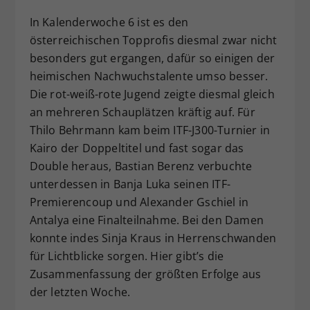
Dieser Wert speichert Ihre Consent-
In Kalenderwoche 6 ist es den
Einstellungen. Unter anderem eine
österreichischen Topprofis diesmal zwar nicht
zufällig generierte ID, für die
besonders gut ergangen, dafür so einigen der
Zweck
historische Speicherung Ihrer
heimischen Nachwuchstalente umso besser.
vorgenommen Einstellungen, falls der
Webseiten-Betreiber dies eingestellt
Die rot-weiß-rote Jugend zeigte diesmal gleich
hat.
an mehreren Schauplätzen kräftig auf. Für
Thilo Behrmann kam beim ITF-J300-Turnier in
Kairo der Doppeltitel und fast sogar das
Double heraus, Bastian Berenz verbuchte
unterdessen in Banja Luka seinen ITF-
Premierencoup und Alexander Gschiel in
Antalya eine Finalteilnahme. Bei den Damen
konnte indes Sinja Kraus in Herrenschwanden
für Lichtblicke sorgen. Hier gibt’s die
Zusammenfassung der größten Erfolge aus
der letzten Woche.