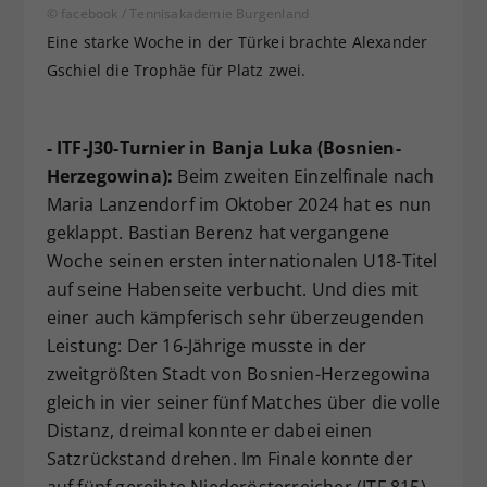
© facebook / Tennisakademie Burgenland
Eine starke Woche in der Türkei brachte Alexander
Gschiel die Trophäe für Platz zwei.
- ITF-J30-Turnier in Banja Luka (Bosnien-
Herzegowina):
Beim zweiten Einzelfinale nach
Maria Lanzendorf im Oktober 2024 hat es nun
geklappt. Bastian Berenz hat vergangene
Woche seinen ersten internationalen U18-Titel
auf seine Habenseite verbucht. Und dies mit
einer auch kämpferisch sehr überzeugenden
Leistung: Der 16-Jährige musste in der
zweitgrößten Stadt von Bosnien-Herzegowina
gleich in vier seiner fünf Matches über die volle
Distanz, dreimal konnte er dabei einen
Satzrückstand drehen. Im Finale konnte der
auf fünf gereihte Niederösterreicher (ITF 815)